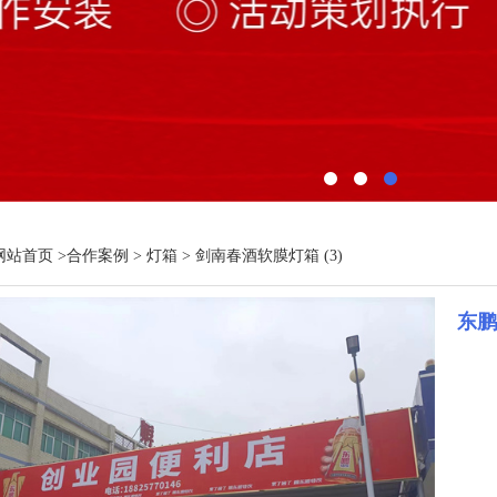
网站首页
>
合作案例
>
灯箱
> 剑南春酒软膜灯箱 (3)
东鹏特